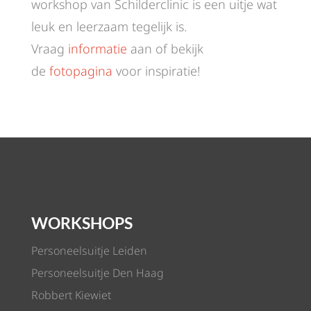
workshop van Schilderclinic is een uitje wat
leuk en leerzaam tegelijk is.
Vraag
informatie
aan of bekijk
de
fotopagina
voor inspiratie!
WORKSHOPS
Personeelsuitje Leiden
Personeelsuitje Den Haag
Robbert Kiewiet