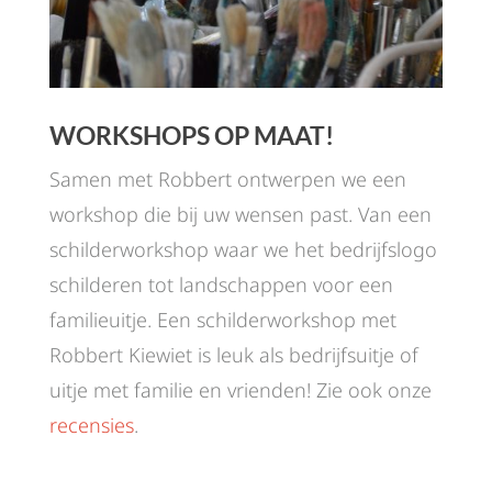
WORKSHOPS OP MAAT!
Samen met Robbert ontwerpen we een
workshop die bij uw wensen past. Van een
schilderworkshop waar we het bedrijfslogo
schilderen tot landschappen voor een
familieuitje. Een schilderworkshop met
Robbert Kiewiet is leuk als bedrijfsuitje of
uitje met familie en vrienden! Zie ook onze
recensies
.