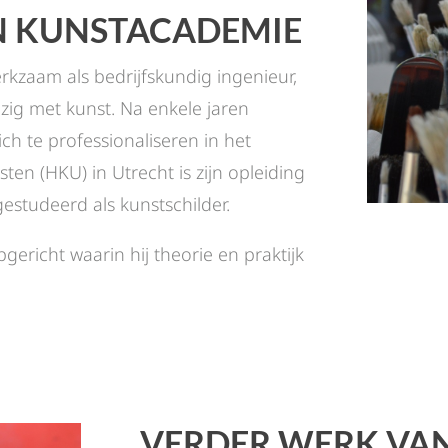
N KUNSTACADEMIE
rkzaam als bedrijfskundig ingenieur,
 bezig met kunst. Na enkele jaren
ich te professionaliseren in het
en (HKU) in Utrecht is zijn opleiding
fgestudeerd als kunstschilder.
gericht waarin hij theorie en praktijk
VERDER WERK VA