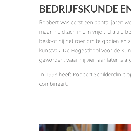
BEDRIJFSKUNDE E
Robbert was eerst een aantal jaren we
maar hield zich in zijn vrije tijd altijd
besloot hij het roer om te gooien en z
kunstvak. De Hogeschool voor de Kunst
geworden, waar hij vier jaar later is a
In 1998 heeft Robbert Schilderclinic op
combineert.