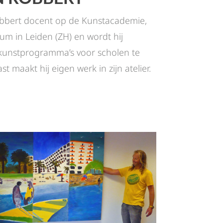
obbert docent op de Kunstacademie,
m in Leiden (ZH) en wordt hij
kunstprogramma’s voor scholen te
t maakt hij eigen werk in zijn atelier.