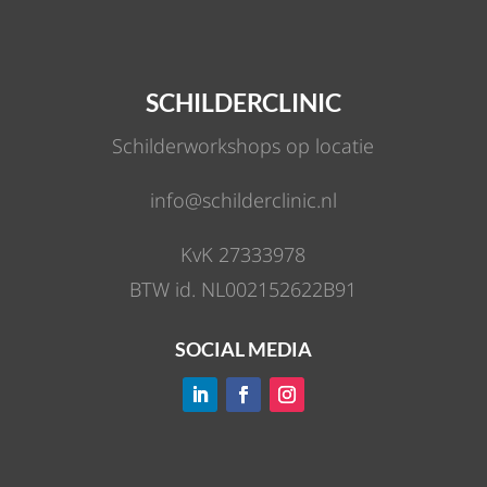
SCHILDERCLINIC
Schilderworkshops op locatie
info@schilderclinic.nl
KvK 27333978
BTW id. NL002152622B91
SOCIAL MEDIA