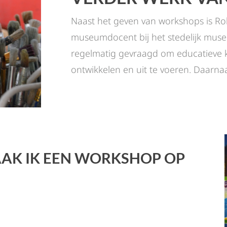
Naast het geven van workshops is R
museumdocent bij het stedelijk museu
regelmatig gevraagd om educatieve 
ontwikkelen en uit te voeren. Daarnaas
AK IK EEN WORKSHOP OP