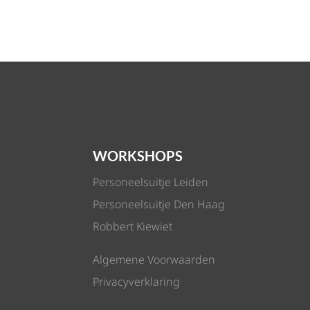
WORKSHOPS
Personeelsuitje Leiden
Personeelsuitje Den Haag
Robbert Kiewiet
Algemene Voorwaarden
Privacyverklaring