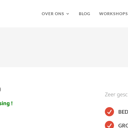
OVER ONS
BLOG
WORKSHOPS
)
Zeer gesc
ing !

BED

GRO