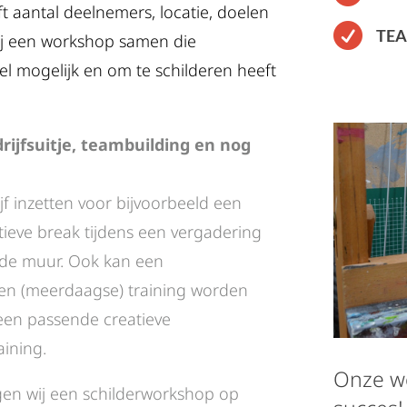
t aantal deelnemers, locatie, doelen

TE
wij een workshop samen die
veel mogelijk en om te schilderen heeft
ijfsuitje, teambuilding en nog
jf inzetten voor bijvoorbeeld een
atieve break tijdens een vergadering
 de muur. Ook kan een
een (meerdaagse) training worden
een passende creatieve
aining.
Onze wo
gen wij een schilderworkshop op