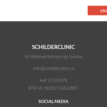
SCHILDERCLINIC
Schilderworkshops op locatie
info@schilderclinic.nl
KvK 27333978
BTW id. NL002152622B91
SOCIAL MEDIA