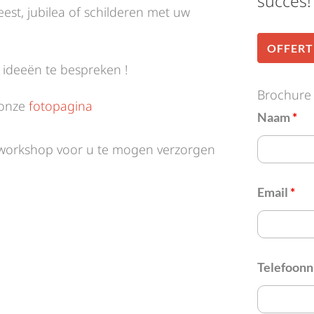
succes!
est, jubilea of schilderen met uw
OFFERT
ideeën te bespreken !
Brochure
 onze
fotopagina
Naam
*
rworkshop voor u te mogen verzorgen
Email
*
Telefoon