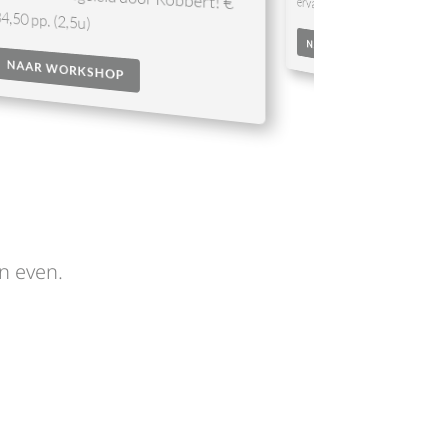
doen! € 37,50 pp. (3u)
ervaring! € 37,50 pp. (3u)
NAAR WORKSHOP
NAAR WORKSHOP
an even.