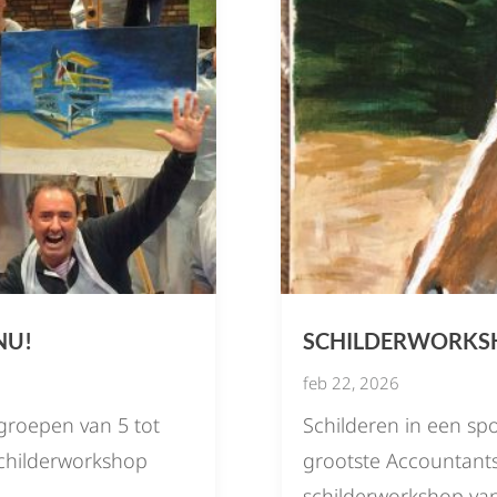
NU!
SCHILDERWORKS
feb 22, 2026
groepen van 5 tot
Schilderen in een sp
schilderworkshop
grootste Accountant
schilderworkshop van 