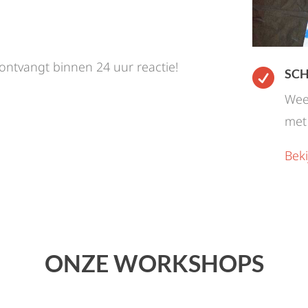
 ontvangt binnen 24 uur reactie!
SCH

Wee
met 
Bek
ONZE WORKSHOPS