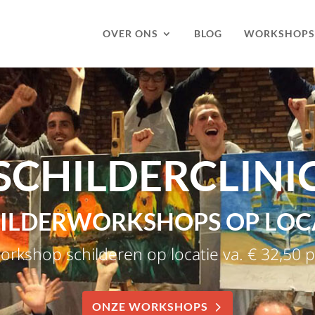
OVER ONS
BLOG
WORKSHOPS
SCHILDERCLINI
ILDERWORKSHOPS OP LOC
orkshop schilderen op locatie va. € 32,50 p
ONZE WORKSHOPS