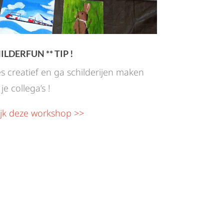
ILDERFUN ** TIP !
s creatief en ga schilderijen maken
je collega’s !
ijk deze workshop >>