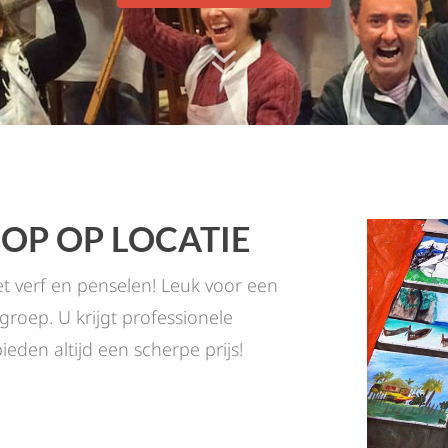
7
P OP LOCATIE
 verf en penselen! Leuk voor een
ngroep. U krijgt professionele
ieden altijd een scherpe prijs!