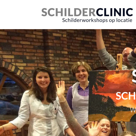
SCH
W