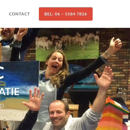
CONTACT
BEL: 06 – 5584 7826
C
ATIE
p.