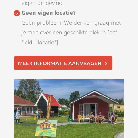
eigen omgeving
Geen eigen locatie?

Geen probleem! We denken graag met
je mee over een geschikte plek in [acf
field="locatie"].
MEER INFORMATIE AANVRAGEN