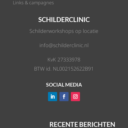
Links & campagnes
SCHILDERCLINIC
Schilderworkshops op locatie
info@schilderclinic.nl
KvK 27333978
BTW id. NL002152622B91
SOCIAL MEDIA
RECENTE BERICHTEN