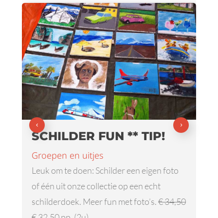
SCHILDER FUN ** TIP!
Groepen en uitjes
Leuk om te doen: Schilder een eigen foto
of één uit onze collectie op een echt
schilderdoek. Meer fun met foto’s.
€ 34,50
€ 32,50 pp. (2u).