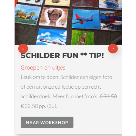
SCHILDER FUN ** TIP!
Groepen en uitjes
Leuk om te doen: Schilder een eigen foto
of één uit onze collectie op een echt
schilderdoek. Meer fun met foto’s.
€ 34,50
€ 32,50 pp. (2u).
NAAR WORKSHOP