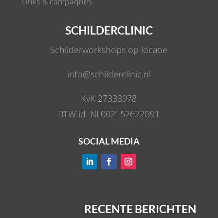
Links & campagnes
SCHILDERCLINIC
Schilderworkshops op locatie
info@schilderclinic.nl
KvK 27333978
BTW id. NL002152622B91
SOCIAL MEDIA
RECENTE BERICHTEN