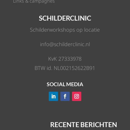
Links & campagnes
SCHILDERCLINIC
Schilderworkshops op locatie
info@schilderclinic.nl
KvK 27333978
BTW id. NL002152622B91
SOCIAL MEDIA
RECENTE BERICHTEN