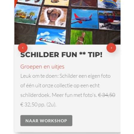
SCHILDER FUN ** TIP!
Groepen en uitjes
Leuk om te doen: Schilder een eigen foto
of één uit onze collectie op een echt
schilderdoek. Meer fun met foto’s.
€ 34,50
€ 32,50 pp. (2u).
NAAR WORKSHOP