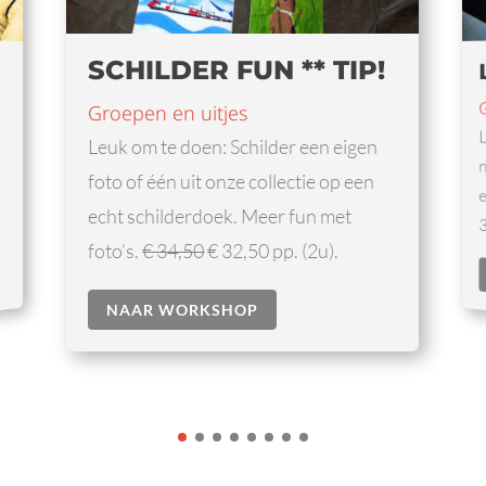
LANDSCHAPPEN
Groepen en uitjes
a
Leuk wanneer u iets wilt doen in de
natuur. De techniek wordt u uitgelegd
en u wordt begeleid door Robbert! €
34,50 pp. (2,5u)
NAAR WORKSHOP