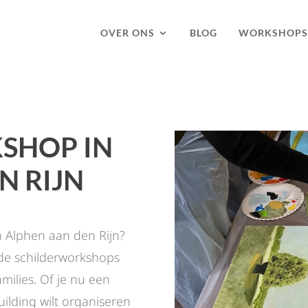
OVER ONS
BLOG
WORKSHOPS
SHOP IN
N RIJN
 Alphen aan den Rijn?
ende schilderworkshops
milies. Of je nu een
uilding wilt organiseren