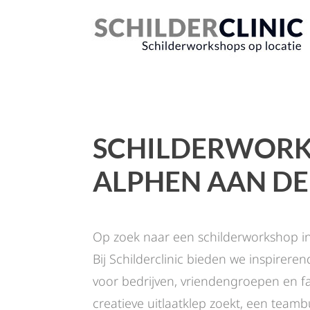
SCHILDERWORK
ALPHEN AAN DE
Op zoek naar een schilderworkshop in
Bij Schilderclinic bieden we inspirer
voor bedrijven, vriendengroepen en fa
creatieve uitlaatklep zoekt, een teamb