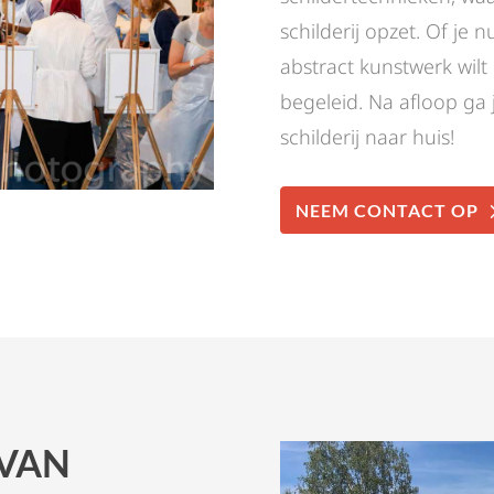
schilderij opzet. Of je 
abstract kunstwerk wilt
begeleid. Na afloop ga
schilderij naar huis!
NEEM CONTACT OP
 VAN