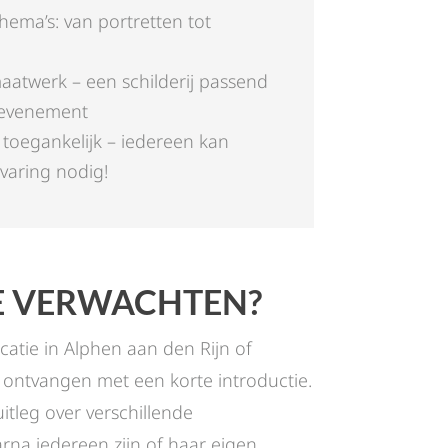
thema’s: van portretten tot
aatwerk – een schilderij passend
f evenement
toegankelijk – iedereen kan
aring nodig!
E VERWACHTEN?
ocatie in Alphen aan den Rijn of
 ontvangen met een korte introductie.
tleg over verschillende
rna iedereen zijn of haar eigen