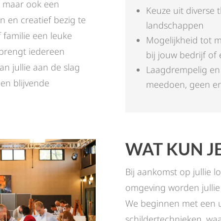
d, maar ook een
Keuze uit diverse 
 en creatief bezig te
landschappen
f familie een leuke
Mogelijkheid tot m
 brengt iedereen
bij jouw bedrijf o
n jullie aan de slag
Laagdrempelig en 
een blijvende
meedoen, geen erv
WAT KUN J
Bij aankomst op jullie l
omgeving worden jullie
We beginnen met een ui
schildertechnieken, waa