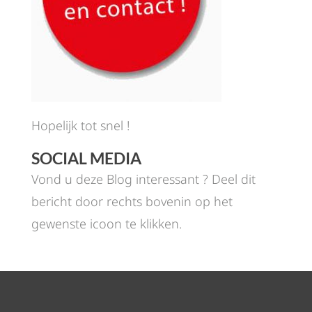
Hopelijk tot snel !
SOCIAL MEDIA
Vond u deze Blog interessant ? Deel dit
bericht door rechts bovenin op het
gewenste icoon te klikken.