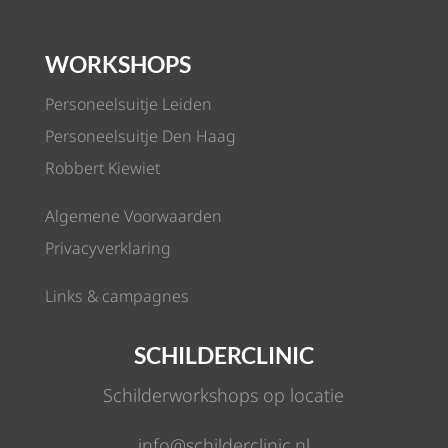
WORKSHOPS
Personeelsuitje Leiden
Personeelsuitje Den Haag
Robbert Kiewiet
Algemene Voorwaarden
Privacyverklaring
Links & campagnes
SCHILDERCLINIC
Schilderworkshops op locatie
info@schilderclinic.nl