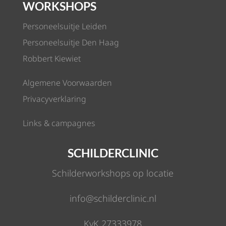
WORKSHOPS
Personeelsuitje Leiden
Personeelsuitje Den Haag
Robbert Kiewiet
Algemene Voorwaarden
Privacyverklaring
Links & campagnes
SCHILDERCLINIC
Schilderworkshops op locatie
info@schilderclinic.nl
KvK 27333978