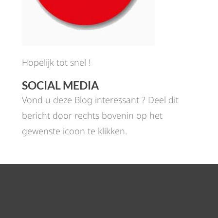
Hopelijk tot snel !
SOCIAL MEDIA
Vond u deze Blog interessant ? Deel dit
bericht door rechts bovenin op het
gewenste icoon te klikken.